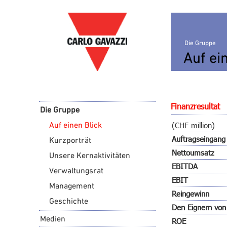
Die Gruppe
Auf ei
Finanzresultat
Die Gruppe
Auf einen Blick
(CHF million)
Auftragseingang
Kurzporträt
Nettoumsatz
Unsere Kernaktivitäten
EBITDA
Verwaltungsrat
EBIT
Management
Reingewinn
Geschichte
Den Eignern von
Medien
ROE