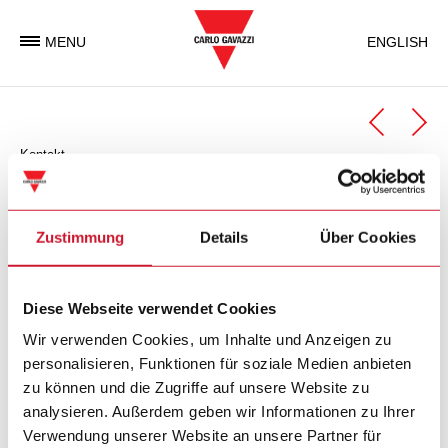
MENU
ENGLISH
Kontakt
Automation Components
Geschäftseinheit Automation Components
Zustimmung
Details
Über Cookies
Carlo Gavazzi Automation Components ist eine
Diese Webseite verwendet Cookies
Geschäftseinheit der Carlo Gavazzi Gruppe, welche weltweit
elektronische Komponenten entwickelt, produziert und
Wir verwenden Cookies, um Inhalte und Anzeigen zu
vermarktet, die in der Industrie- und in
personalisieren, Funktionen für soziale Medien anbieten
Gebäudeautomatisierung zum Einsatz kommen.
zu können und die Zugriffe auf unsere Website zu
analysieren. Außerdem geben wir Informationen zu Ihrer
Verwendung unserer Website an unsere Partner für
Carlo Gavazzi Automation SpA