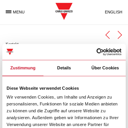
MENU
ENGLISH
Kontakt
Automation Components
Geschäftseinheit Automation Components
Zustimmung
Details
Über Cookies
Carlo Gavazzi Automation Components ist eine
Diese Webseite verwendet Cookies
Geschäftseinheit der Carlo Gavazzi Gruppe, welche weltweit
elektronische Komponenten entwickelt, produziert und
Wir verwenden Cookies, um Inhalte und Anzeigen zu
vermarktet, die in der Industrie- und in
personalisieren, Funktionen für soziale Medien anbieten
Gebäudeautomatisierung zum Einsatz kommen.
zu können und die Zugriffe auf unsere Website zu
analysieren. Außerdem geben wir Informationen zu Ihrer
Verwendung unserer Website an unsere Partner für
Carlo Gavazzi Automation SpA