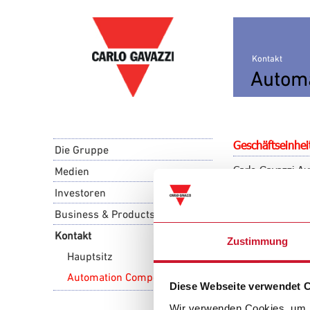
Kontakt
Autom
Geschäftseinhe
Die Gruppe
Carlo Gavazzi Au
Medien
welche weltweit 
Investoren
der Industrie- 
Business & Products
Kontakt
Zustimmung
Carlo Gavazzi A
Hauptsitz
via Milano 13
I-20020 Lainate 
Automation Components
Diese Webseite verwendet 
Tel. +39 02 931
Tel. +39 02 931
Wir verwenden Cookies, um I