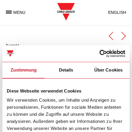
MENU
ENGLISH
Kontakt
Automation Components
Geschäftseinheit Automation Components
Zustimmung
Details
Über Cookies
Carlo Gavazzi Automation Components ist eine
Diese Webseite verwendet Cookies
Geschäftseinheit der Carlo Gavazzi Gruppe, welche weltweit
elektronische Komponenten entwickelt, produziert und
Wir verwenden Cookies, um Inhalte und Anzeigen zu
vermarktet, die in der Industrie- und in
personalisieren, Funktionen für soziale Medien anbieten
Gebäudeautomatisierung zum Einsatz kommen.
zu können und die Zugriffe auf unsere Website zu
analysieren. Außerdem geben wir Informationen zu Ihrer
Verwendung unserer Website an unsere Partner für
Carlo Gavazzi Automation SpA