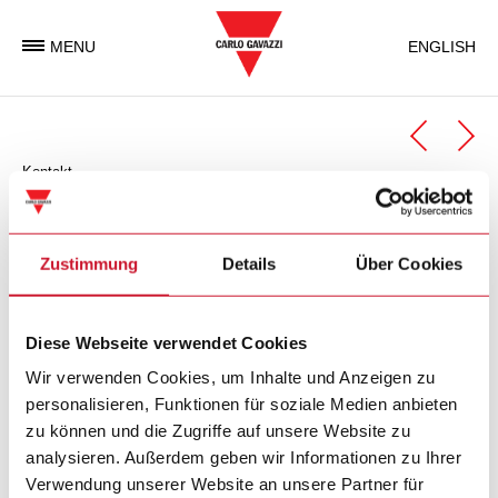
MENU
ENGLISH
Kontakt
Automation Components
Geschäftseinheit Automation Components
Zustimmung
Details
Über Cookies
Carlo Gavazzi Automation Components ist eine
Diese Webseite verwendet Cookies
Geschäftseinheit der Carlo Gavazzi Gruppe, welche weltweit
elektronische Komponenten entwickelt, produziert und
Wir verwenden Cookies, um Inhalte und Anzeigen zu
vermarktet, die in der Industrie- und in
personalisieren, Funktionen für soziale Medien anbieten
Gebäudeautomatisierung zum Einsatz kommen.
zu können und die Zugriffe auf unsere Website zu
analysieren. Außerdem geben wir Informationen zu Ihrer
Verwendung unserer Website an unsere Partner für
Carlo Gavazzi Automation SpA