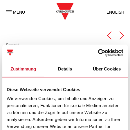
MENU
ENGLISH
Kontakt
Automation Components
Geschäftseinheit Automation Components
Zustimmung
Details
Über Cookies
Carlo Gavazzi Automation Components ist eine
Diese Webseite verwendet Cookies
Geschäftseinheit der Carlo Gavazzi Gruppe, welche weltweit
elektronische Komponenten entwickelt, produziert und
Wir verwenden Cookies, um Inhalte und Anzeigen zu
vermarktet, die in der Industrie- und in
personalisieren, Funktionen für soziale Medien anbieten
Gebäudeautomatisierung zum Einsatz kommen.
zu können und die Zugriffe auf unsere Website zu
analysieren. Außerdem geben wir Informationen zu Ihrer
Verwendung unserer Website an unsere Partner für
Carlo Gavazzi Automation SpA