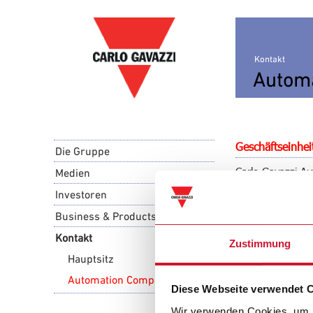
Kontakt
Autom
Geschäftseinhe
Die Gruppe
Carlo Gavazzi Au
Medien
welche weltweit 
Investoren
der Industrie- 
Business & Products
Kontakt
Zustimmung
Carlo Gavazzi A
Hauptsitz
via Milano 13
I-20020 Lainate 
Automation Components
Diese Webseite verwendet 
Tel. +39 02 931
Tel. +39 02 931
Wir verwenden Cookies, um I