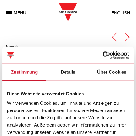
MENU
ENGLISH
Kontakt
Automation Components
Geschäftseinheit Automation Components
Zustimmung
Details
Über Cookies
Carlo Gavazzi Automation Components ist eine
Diese Webseite verwendet Cookies
Geschäftseinheit der Carlo Gavazzi Gruppe, welche weltweit
elektronische Komponenten entwickelt, produziert und
Wir verwenden Cookies, um Inhalte und Anzeigen zu
vermarktet, die in der Industrie- und in
personalisieren, Funktionen für soziale Medien anbieten
Gebäudeautomatisierung zum Einsatz kommen.
zu können und die Zugriffe auf unsere Website zu
analysieren. Außerdem geben wir Informationen zu Ihrer
Verwendung unserer Website an unsere Partner für
Carlo Gavazzi Automation SpA