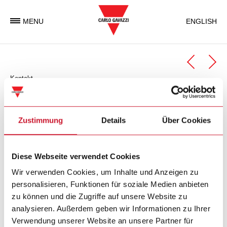
MENU
ENGLISH
Kontakt
Automation Components
Geschäftseinheit Automation Components
Zustimmung
Details
Über Cookies
Carlo Gavazzi Automation Components ist eine
Diese Webseite verwendet Cookies
Geschäftseinheit der Carlo Gavazzi Gruppe, welche weltweit
elektronische Komponenten entwickelt, produziert und
Wir verwenden Cookies, um Inhalte und Anzeigen zu
vermarktet, die in der Industrie- und in
personalisieren, Funktionen für soziale Medien anbieten
Gebäudeautomatisierung zum Einsatz kommen.
zu können und die Zugriffe auf unsere Website zu
analysieren. Außerdem geben wir Informationen zu Ihrer
Verwendung unserer Website an unsere Partner für
Carlo Gavazzi Automation SpA