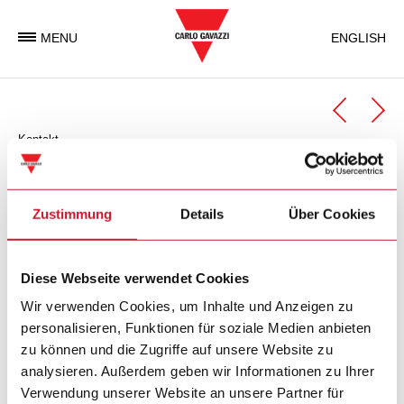
MENU
ENGLISH
Kontakt
Automation Components
Geschäftseinheit Automation Components
Zustimmung
Details
Über Cookies
Carlo Gavazzi Automation Components ist eine
Diese Webseite verwendet Cookies
Geschäftseinheit der Carlo Gavazzi Gruppe, welche weltweit
elektronische Komponenten entwickelt, produziert und
Wir verwenden Cookies, um Inhalte und Anzeigen zu
vermarktet, die in der Industrie- und in
personalisieren, Funktionen für soziale Medien anbieten
Gebäudeautomatisierung zum Einsatz kommen.
zu können und die Zugriffe auf unsere Website zu
analysieren. Außerdem geben wir Informationen zu Ihrer
Verwendung unserer Website an unsere Partner für
Carlo Gavazzi Automation SpA