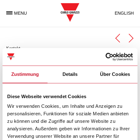
MENU
ENGLISH
Kontakt
Automation Components
Geschäftseinheit Automation Components
Zustimmung
Details
Über Cookies
Carlo Gavazzi Automation Components ist eine
Diese Webseite verwendet Cookies
Geschäftseinheit der Carlo Gavazzi Gruppe, welche weltweit
elektronische Komponenten entwickelt, produziert und
Wir verwenden Cookies, um Inhalte und Anzeigen zu
vermarktet, die in der Industrie- und in
personalisieren, Funktionen für soziale Medien anbieten
Gebäudeautomatisierung zum Einsatz kommen.
zu können und die Zugriffe auf unsere Website zu
analysieren. Außerdem geben wir Informationen zu Ihrer
Verwendung unserer Website an unsere Partner für
Carlo Gavazzi Automation SpA